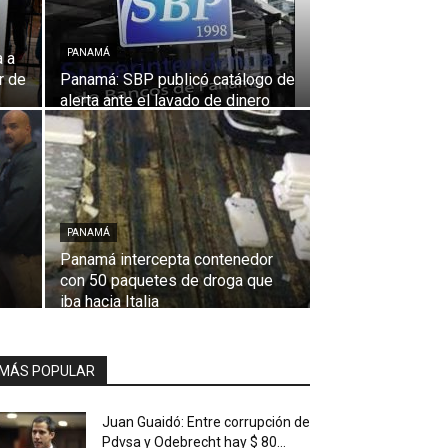
PANAMÁ
a a
r de
Panamá: SBP publicó catálogo de
alerta ante el lavado de dinero
PANAMÁ
Panamá intercepta contenedor
con 50 paquetes de droga que
iba hacia Italia
MÁS POPULAR
Juan Guaidó: Entre corrupción de
Pdvsa y Odebrecht hay $ 80...