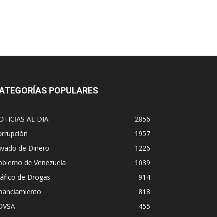
ATEGORÍAS POPULARES
OTICIAS AL DIA
2856
orrupción
1957
avado de Dinero
1226
obierno de Venezuela
1039
áfico de Drogas
914
inanciamiento
818
DVSA
455