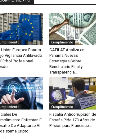
CUMPLIMIENTO
umplimiento
Cumplimiento
 Unión Europea Pondrá
GAFILAT Analiza en
jo Vigilancia Antilavado
Panamá Nuevas
 Fútbol Profesional
Estrategias Sobre
sde...
Beneficiario Final y
Transparencia...
umplimiento
Cumplimiento
iciales De
Fiscalía Anticorrupción de
mplimiento Enfrentan El
España Pide 173 Años de
safío De Adaptarse Al
Prisión para Francisco...
osistema Cripto