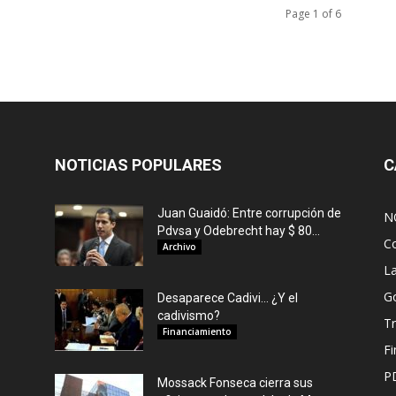
Page 1 of 6
NOTICIAS POPULARES
C
Juan Guaidó: Entre corrupción de
N
Pdvsa y Odebrecht hay $ 80...
C
Archivo
L
G
Desaparece Cadivi… ¿Y el
cadivismo?
Tr
Financiamiento
F
P
Mossack Fonseca cierra sus