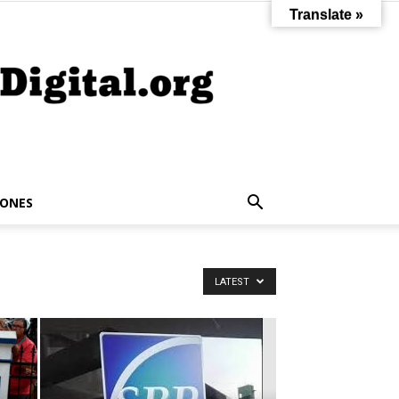
Translate »
IONES
LATEST