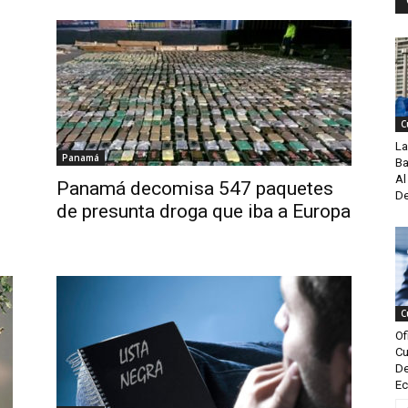
C
La
Panamá
Ba
Al
Panamá decomisa 547 paquetes
De
de presunta droga que iba a Europa
C
Of
Cu
De
Ec