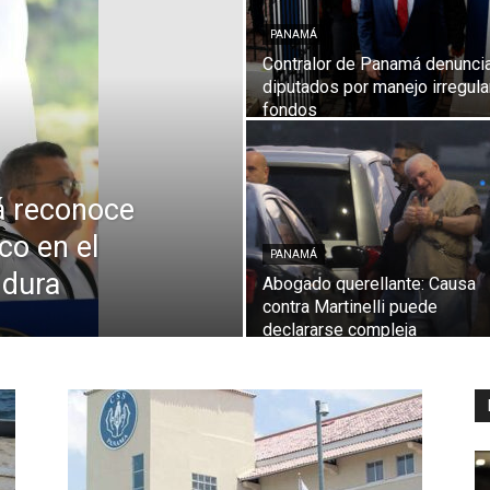
PANAMÁ
Contralor de Panamá denunci
diputados por manejo irregula
Digital
fondos
á reconoce
ico en el
PANAMÁ
 dura
Abogado querellante: Causa
contra Martinelli puede
declararse compleja