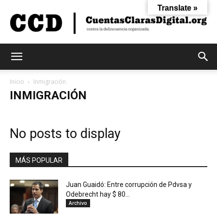
Translate »
Cuentas
Inicio
Inmigración
INMIGRACIÓN
Claras
No posts to display
Digital
MÁS POPULAR
Juan Guaidó: Entre corrupción de Pdvsa y
Odebrecht hay $ 80...
Archivo