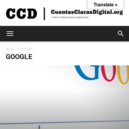
Translate »
Cuentas
Inicio
Google
GOOGLE
Claras
Digital