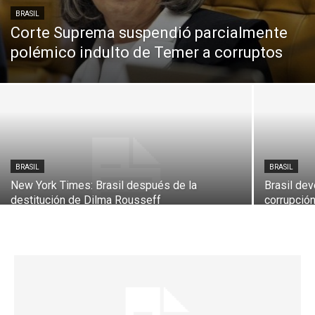
BRASIL
Corte Suprema suspendió parcialmente
polémico indulto de Temer a corruptos
BRASIL
BRASIL
New York Times: Brasil después de la
Brasil dev
destitución de Dilma Rousseff
corrupció