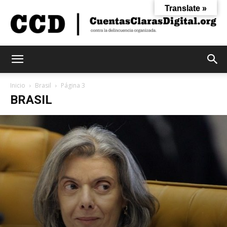
Translate »
Cuentas
Inicio
Brasil
Página 3
BRASIL
Claras
Digital