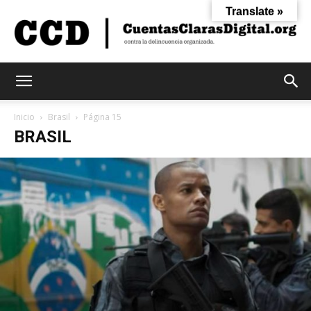
Translate »
Cuentas
Inicio
Brasil
Página 15
BRASIL
Claras
Digital