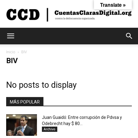
Translate »
Cuentas
Inicio
BIV
BIV
Claras
No posts to display
Digital
MÁS POPULAR
Juan Guaidó: Entre corrupción de Pdvsa y
Odebrecht hay $ 80...
Archivo