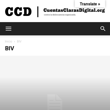
Translate »
Cuentas
Inicio
BIV
BIV
Claras
Digital