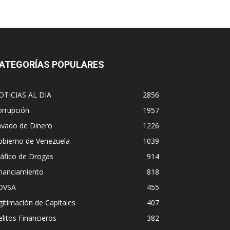
ATEGORÍAS POPULARES
OTICIAS AL DIA
2856
orrupción
1957
avado de Dinero
1226
obierno de Venezuela
1039
áfico de Drogas
914
inanciamiento
818
DVSA
455
gitimación de Capitales
407
litos Financieros
382