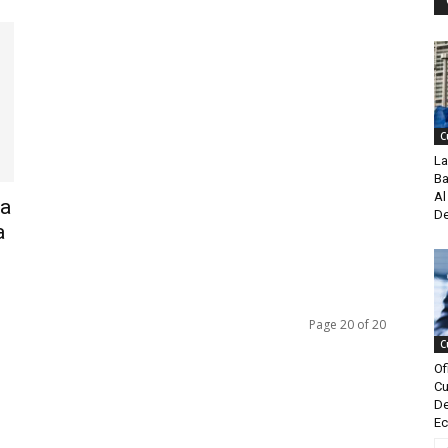
C
La
Ba
Al
la
De
a
Page 20 of 20
C
Of
Cu
De
Ec