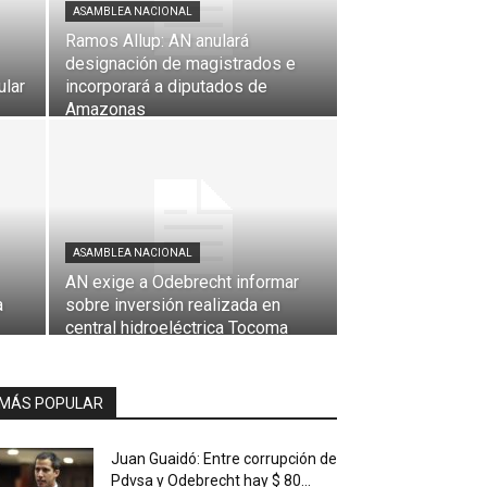
ASAMBLEA NACIONAL
Ramos Allup: AN anulará
designación de magistrados e
ular
incorporará a diputados de
Amazonas
ASAMBLEA NACIONAL
AN exige a Odebrecht informar
a
sobre inversión realizada en
central hidroeléctrica Tocoma
MÁS POPULAR
Juan Guaidó: Entre corrupción de
Pdvsa y Odebrecht hay $ 80...