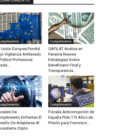
CUMPLIMIENTO
umplimiento
Cumplimiento
 Unión Europea Pondrá
GAFILAT Analiza en
jo Vigilancia Antilavado
Panamá Nuevas
 Fútbol Profesional
Estrategias Sobre
sde...
Beneficiario Final y
Transparencia...
umplimiento
Cumplimiento
iciales De
Fiscalía Anticorrupción de
mplimiento Enfrentan El
España Pide 173 Años de
safío De Adaptarse Al
Prisión para Francisco...
osistema Cripto