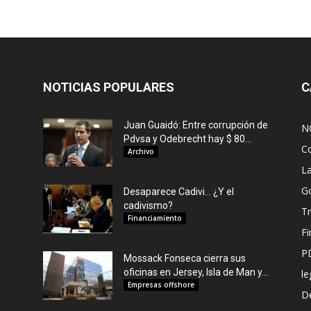
NOTICIAS POPULARES
C
Juan Guaidó: Entre corrupción de
N
Pdvsa y Odebrecht hay $ 80...
C
Archivo
L
G
Desaparece Cadivi… ¿Y el
cadivismo?
Tr
Financiamiento
F
P
Mossack Fonseca cierra sus
oficinas en Jersey, Isla de Man y...
le
Empresas offshore
De