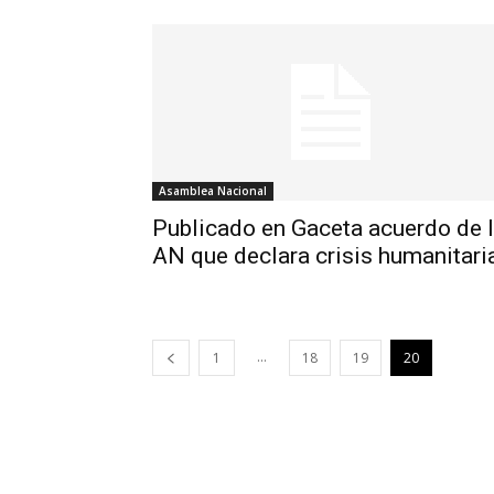
Asamblea Nacional
Publicado en Gaceta acuerdo de 
AN que declara crisis humanitari
...
1
18
19
20