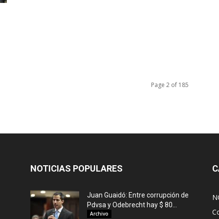
Page 2 of 185
NOTICIAS POPULARES
C
Juan Guaidó: Entre corrupción de
N
Pdvsa y Odebrecht hay $ 80...
C
Archivo