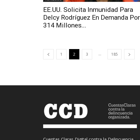
EE.UU. Solicita Inmunidad Para
Delcy Rodríguez En Demanda Por
314 Millones...
...
1
2
3
185
Cuentas Claras Digital contra la Delincuencia