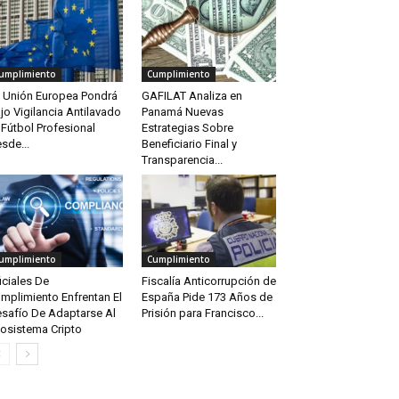
umplimiento
Cumplimiento
 Unión Europea Pondrá
GAFILAT Analiza en
jo Vigilancia Antilavado
Panamá Nuevas
 Fútbol Profesional
Estrategias Sobre
sde...
Beneficiario Final y
Transparencia...
umplimiento
Cumplimiento
iciales De
Fiscalía Anticorrupción de
mplimiento Enfrentan El
España Pide 173 Años de
safío De Adaptarse Al
Prisión para Francisco...
osistema Cripto