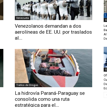
Venezuela
C
Venezolanos demandan a dos
La
Ba
aerolíneas de EE. UU. por traslados
Al
al...
De
C
Of
Cu
De
Tráfico de Drogas
Ec
La hidrovía Paraná-Paraguay se
consolida como una ruta
estratégica para el...