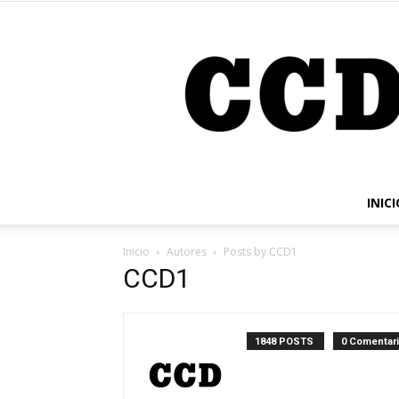
INICI
Inicio
Autores
Posts by CCD1
CCD1
1848 POSTS
0 Comentar