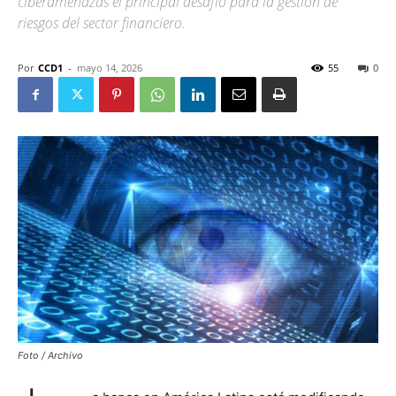
ciberamenazas el principal desafío para la gestión de
riesgos del sector financiero.
Por
CCD1
-
mayo 14, 2026
55
0
Foto / Archivo