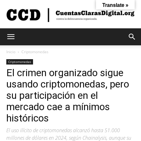
Translate »
Cuentas
Inicio
Criptomonedas
Criptomonedas
El crimen organizado sigue
Claras
usando criptomonedas, pero
su participación en el
Digital
mercado cae a mínimos
históricos
El uso ilícito de criptomonedas alcanzó hasta 51.000
millones de dólares en 2024, según Chainalysis, aunque su