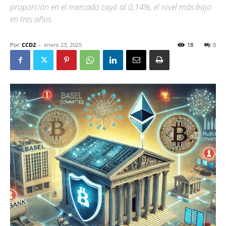
proporción en el mercado cayó al 0,14%, el nivel más bajo
en tres años.
Por
CCD2
-
enero 23, 2025
18
0