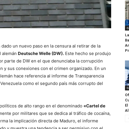
C
La
Ba
dado un nuevo paso en la censura al retirar de la
An
Pr
al alemán
Deutsche Welle (DW).
Este hecho se produjo
por parte de DW en el que denunciaba la corrupción
en y sus conexiones con el crimen organizado. En un
lemán hace referencia al informe de Transparencia
 a Venezuela como el segundo país más corrupto del
C
Of
Cu
e políticos de alto rango en el denominado
«Cartel de
El
Al
mente por militares que se dedica al tráfico de cocaína,
irma la implicación directa de Maduro, el informe
rado y muestra una tendencia a ser permisivo con el