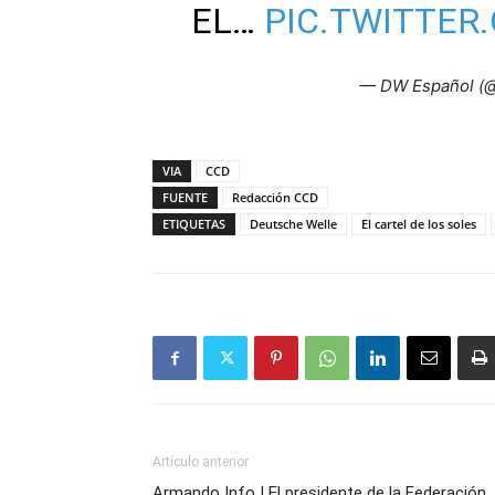
EL…
PIC.TWITTE
— DW Español (
VIA
CCD
FUENTE
Redacción CCD
ETIQUETAS
Deutsche Welle
El cartel de los soles
Artículo anterior
Armando Info | El presidente de la Federación