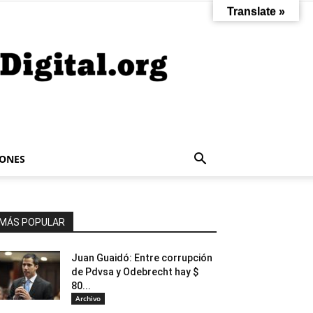
Translate »
IONES
MÁS POPULAR
Juan Guaidó: Entre corrupción
de Pdvsa y Odebrecht hay $
80...
Archivo