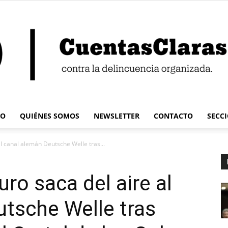
IO
QUIÉNES SOMOS
NEWSLETTER
CONTACTO
SECC
Cuentas
 canal alemán Deutsche Welle tras...
o saca del aire al
tsche Welle tras
Claras