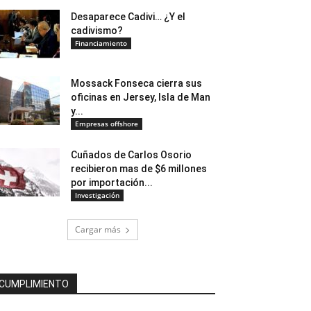
Desaparece Cadivi… ¿Y el
cadivismo?
Financiamiento
Mossack Fonseca cierra sus
oficinas en Jersey, Isla de Man
y...
Empresas offshore
Cuñados de Carlos Osorio
recibieron mas de $6 millones
por importación...
Investigación
Cargar más
CUMPLIMIENTO