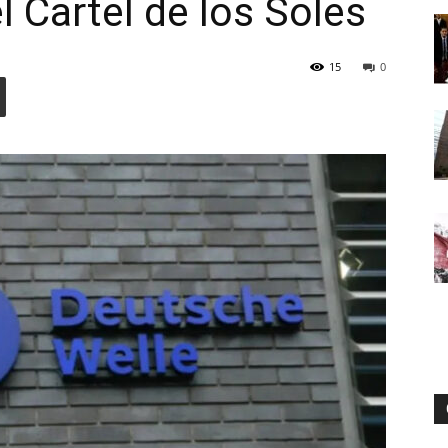
l Cartel de los Soles
15
0
Digital