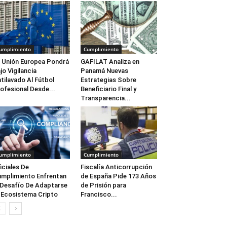
umplimiento
Cumplimiento
 Unión Europea Pondrá
GAFILAT Analiza en
jo Vigilancia
Panamá Nuevas
tilavado Al Fútbol
Estrategias Sobre
ofesional Desde...
Beneficiario Final y
Transparencia...
umplimiento
Cumplimiento
iciales De
Fiscalía Anticorrupción
mplimiento Enfrentan
de España Pide 173 Años
 Desafío De Adaptarse
de Prisión para
 Ecosistema Cripto
Francisco...