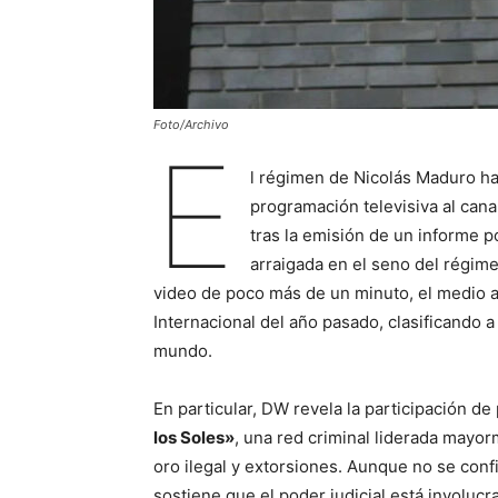
Foto/Archivo
E
l régimen de Nicolás Maduro ha 
programación televisiva al can
tras la emisión de un informe 
arraigada en el seno del régim
video de poco más de un minuto, el medio a
Internacional del año pasado, clasificando
mundo.
En particular, DW revela la participación d
los Soles»
, una red criminal liderada mayor
oro ilegal y extorsiones. Aunque no se conf
sostiene que el poder judicial está involuc