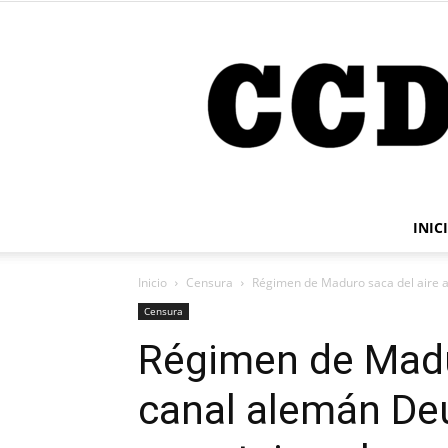
INIC
Inicio
Censura
Régimen de Maduro saca del aire al
Censura
Régimen de Madur
canal alemán Deu