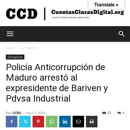
Translate »
Cuentas
Inicio
Corrupción
Corrupción
Policía Anticorrupción de
Claras
Maduro arrestó al
expresidente de Bariven y
Digital
Pdvsa Industrial
Por
CCD2
-
mayo 5, 2023
27
0