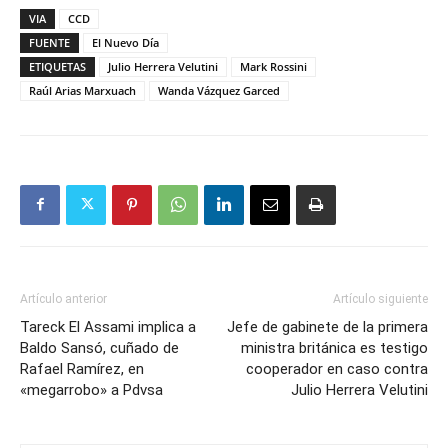
VIA
CCD
FUENTE
El Nuevo Día
ETIQUETAS
Julio Herrera Velutini
Mark Rossini
Raúl Arias Marxuach
Wanda Vázquez Garced
Artículo anterior
Artículo siguiente
Tareck El Assami implica a
Jefe de gabinete de la primera
Baldo Sansó, cuñado de
ministra británica es testigo
Rafael Ramírez, en
cooperador en caso contra
«megarrobo» a Pdvsa
Julio Herrera Velutini