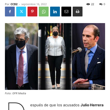
Por
CCD2
-
septiembre 16, 2022
22
0
Foto: GFR Media
espués de que los acusados
Julio Herrera