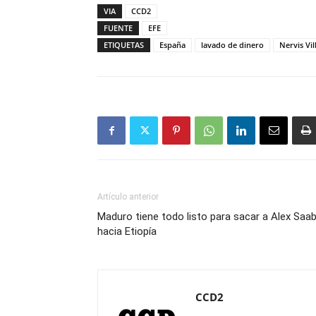
VIA
CCD2
FUENTE
EFE
ETIQUETAS
España
lavado de dinero
Nervis Vil
Artículo anterior
Maduro tiene todo listo para sacar a Alex Saa
hacia Etiopía
CCD2