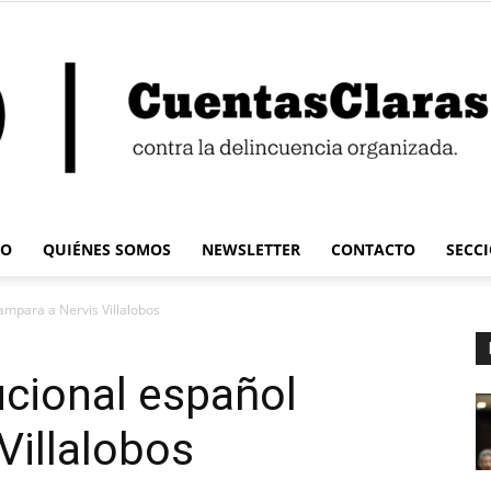
IO
QUIÉNES SOMOS
NEWSLETTER
CONTACTO
SECC
Cuentas
ampara a Nervis Villalobos
ucional español
Villalobos
Claras