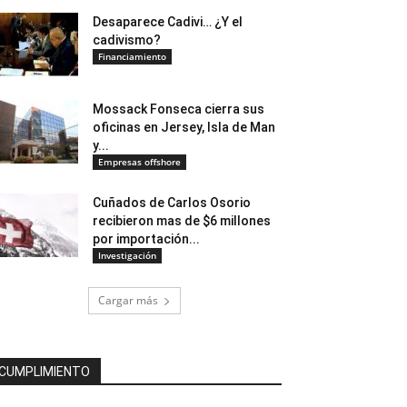
Desaparece Cadivi… ¿Y el
cadivismo?
Financiamiento
Mossack Fonseca cierra sus
oficinas en Jersey, Isla de Man
y...
Empresas offshore
Cuñados de Carlos Osorio
recibieron mas de $6 millones
por importación...
Investigación
Cargar más
CUMPLIMIENTO