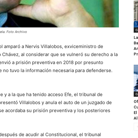
C
uela. Foto Archivo
La
Ba
ol amparó a Nervis Villalobos, exviceministro de
An
Chávez, al considerar que se vulneró su derecho a la
Pr
envió a prisión preventiva en 2018 por presunto
e no tuvo la información necesaria para defenderse.
 y a la que ha tenido acceso Efe, el tribunal de
C
Of
resentó Villalobos y anula el auto de un juzgado de
Cu
e acordaba su prisión preventiva y los posteriores
El
Al
espués de acudir al Constitucional, el tribunal