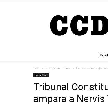
INIC
Inicio
Corrupción
Tribunal Constitucional español 
Corrupción
Tribunal Constit
ampara a Nervis 