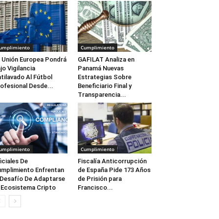
umplimiento
Cumplimiento
 Unión Europea Pondrá
GAFILAT Analiza en
jo Vigilancia
Panamá Nuevas
tilavado Al Fútbol
Estrategias Sobre
ofesional Desde...
Beneficiario Final y
Transparencia...
umplimiento
Cumplimiento
iciales De
Fiscalía Anticorrupción
mplimiento Enfrentan
de España Pide 173 Años
 Desafío De Adaptarse
de Prisión para
 Ecosistema Cripto
Francisco...