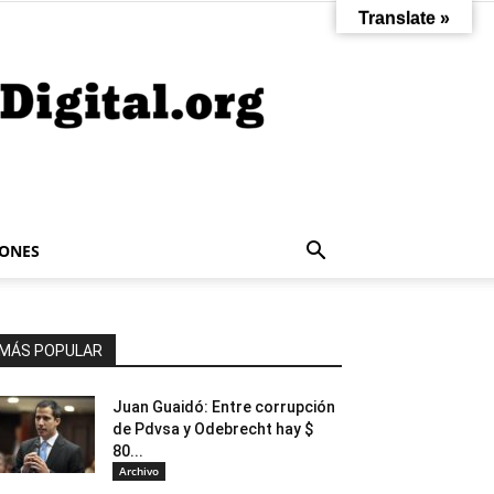
Translate »
IONES
MÁS POPULAR
Juan Guaidó: Entre corrupción
de Pdvsa y Odebrecht hay $
80...
Archivo