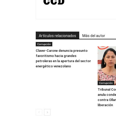
Artículos relacionados
Más del autor
Corrupción
Claver-Carone denuncia presunto
favoritismo hacia grandes
petroleras en la apertura del sector
energético venezolano
Corrupción
Tribunal Co
anula conde
contra Olla
liberación