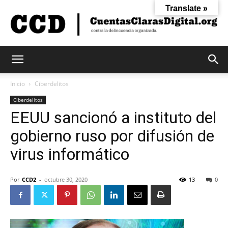
Translate »
Cuentas
Inicio
Ciberdelitos
Ciberdelitos
EEUU sancionó a instituto del
Claras
gobierno ruso por difusión de
virus informático
Digital
Por
CCD2
-
octubre 30, 2020
13
0