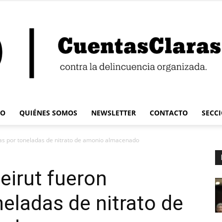
IO
QUIÉNES SOMOS
NEWSLETTER
CONTACTO
SECC
Cuentas
as por toneladas de nitrato de amonio almacenado
eirut fueron
eladas de nitrato de
Claras