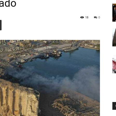
ado
18
0
Digital