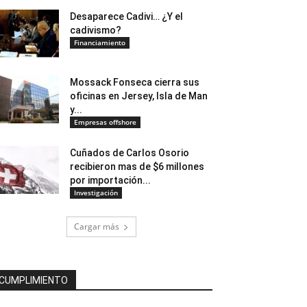
Desaparece Cadivi… ¿Y el
cadivismo?
Financiamiento
Mossack Fonseca cierra sus
oficinas en Jersey, Isla de Man
y...
Empresas offshore
Cuñados de Carlos Osorio
recibieron mas de $6 millones
por importación...
Investigación
Cargar más
CUMPLIMIENTO