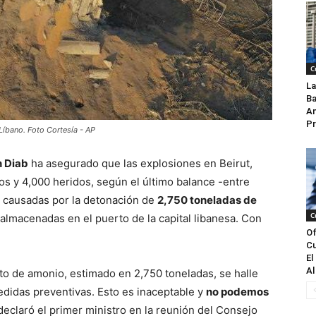
C
La
Ba
An
Pr
 Líbano. Foto Cortesía - AP
 Diab
ha asegurado que las explosiones en Beirut,
s y 4,000 heridos, según el último balance -entre
on causadas por la detonación de
2,750 toneladas de
C
lmacenadas en el puerto de la capital libanesa. Con
Of
Cu
El
Al
to de amonio, estimado en 2,750 toneladas, se halle
didas preventivas. Esto es inaceptable y
no podemos
 declaró el primer ministro en la reunión del Consejo