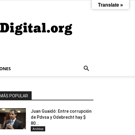
Translate »
IONES
MÁS POPULAR
Juan Guaidó: Entre corrupción
de Pdvsa y Odebrecht hay $
80...
Archivo