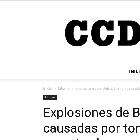
INIC
Inicio
Líbano
Explosiones de Beirut fueron causad
Líbano
Explosiones de B
causadas por ton