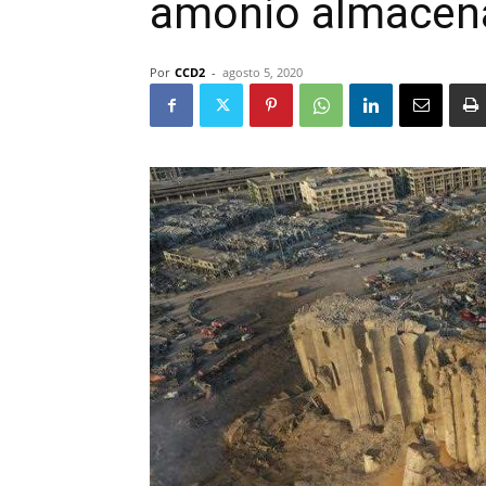
amonio almacen
Por
CCD2
-
agosto 5, 2020