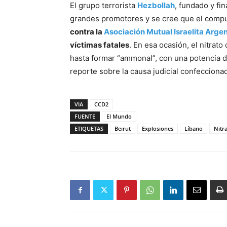
El grupo terrorista
Hezbollah
, fundado y fi
grandes promotores y se cree que el comp
contra la
Asociación Mutual Israelita Arge
víctimas fatales
. En esa ocasión, el nitra
hasta formar “ammonal”, con una potencia d
reporte sobre la causa judicial confecciona
VIA
CCD2
FUENTE
El Mundo
ETIQUETAS
Beirut
Explosiones
Líbano
Nitr