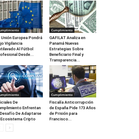
umplimiento
Cumplimiento
 Unión Europea Pondrá
GAFILAT Analiza en
jo Vigilancia
Panamá Nuevas
tilavado Al Fútbol
Estrategias Sobre
ofesional Desde...
Beneficiario Final y
Transparencia...
umplimiento
Cumplimiento
iciales De
Fiscalía Anticorrupción
mplimiento Enfrentan
de España Pide 173 Años
 Desafío De Adaptarse
de Prisión para
 Ecosistema Cripto
Francisco...