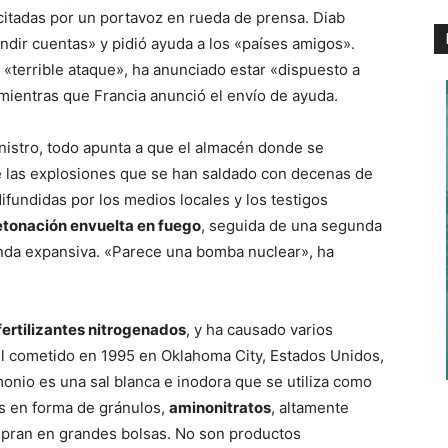
itadas por un portavoz en rueda de prensa. Diab
dir cuentas» y pidió ayuda a los «países amigos».
«terrible ataque», ha anunciado estar «dispuesto a
 mientras que Francia anunció el envío de ayuda.
nistro, todo apunta a que el almacén donde se
de las explosiones que se han saldado con decenas de
fundidas por los medios locales y los testigos
etonación envuelta en fuego
, seguida de una segunda
nda expansiva. «Parece una bomba nuclear», ha
fertilizantes nitrogenados
, y ha causado varios
l cometido en 1995 en Oklahoma City, Estados Unidos,
monio es una sal blanca e inodora que se utiliza como
s en forma de gránulos,
aminonitratos
, altamente
mpran en grandes bolsas. No son productos