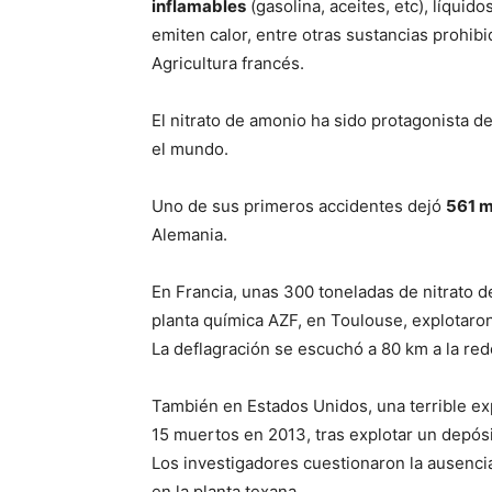
inflamables
(gasolina, aceites, etc), líquid
emiten calor, entre otras sustancias prohibi
Agricultura francés.
El nitrato de amonio ha sido protagonista d
el mundo.
Uno de sus primeros accidentes dejó
561 m
Alemania.
En Francia, unas 300 toneladas de nitrato 
planta química AZF, en Toulouse, explotaron
La deflagración se escuchó a 80 km a la re
También en Estados Unidos, una terrible ex
15 muertos en 2013, tras explotar un depós
Los investigadores cuestionaron la ausenc
en la planta texana.