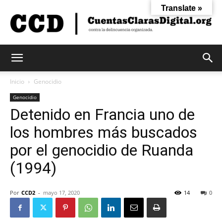
Translate »
Cuentas
Inicio
Genocidio
Genocidio
Detenido en Francia uno de
Claras
los hombres más buscados
por el genocidio de Ruanda
Digital
(1994)
Por
CCD2
-
mayo 17, 2020
14
0