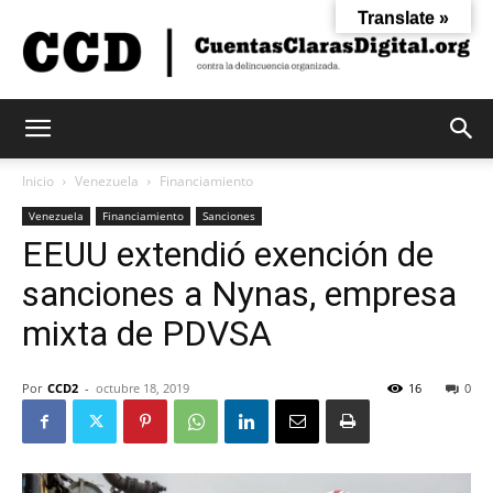
Translate »
Cuentas
Inicio
Venezuela
Financiamiento
Venezuela
Financiamiento
Sanciones
EEUU extendió exención de
Claras
sanciones a Nynas, empresa
mixta de PDVSA
Digital
Por
CCD2
-
octubre 18, 2019
16
0