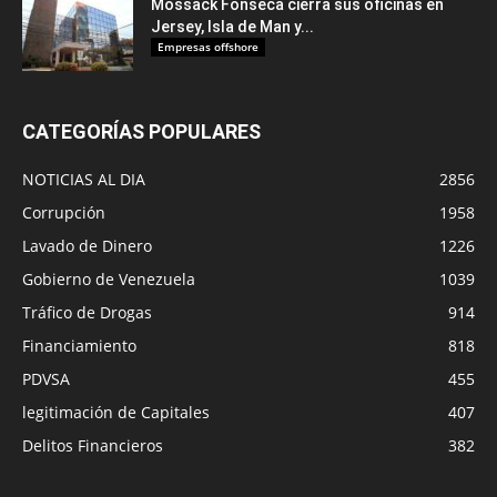
Mossack Fonseca cierra sus oficinas en
Jersey, Isla de Man y...
Empresas offshore
CATEGORÍAS POPULARES
NOTICIAS AL DIA
2856
Corrupción
1958
Lavado de Dinero
1226
Gobierno de Venezuela
1039
Tráfico de Drogas
914
Financiamiento
818
PDVSA
455
legitimación de Capitales
407
Delitos Financieros
382