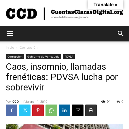
Translate »
Cuentas
Inicio
Corrupción
Corrupción
Gobierno de Venezuela
PDVSA
Caos, insomnio, llamadas
Claras
frenéticas: PDVSA lucha por
sobrevivir
Digital
Por
CCD
-
febrero 11, 2019
94
0