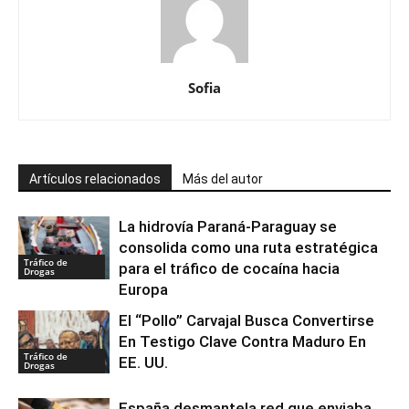
Sofia
Artículos relacionados
Más del autor
La hidrovía Paraná-Paraguay se
consolida como una ruta estratégica
Tráfico de
para el tráfico de cocaína hacia
Drogas
Europa
El “Pollo” Carvajal Busca Convertirse
En Testigo Clave Contra Maduro En
Tráfico de
EE. UU.
Drogas
España desmantela red que enviaba