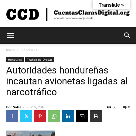
Translate »
Cuentas
Inicio
Honduras
Honduras
Tráfico de Drogas
Autoridades hondureñas
Claras
incautan avionetas ligadas al
narcotráfico
Digital
Por
Sofia
-
julio 9, 2018
50
0