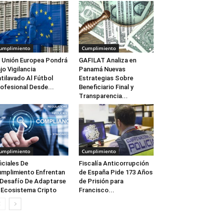
umplimiento
Cumplimiento
 Unión Europea Pondrá
GAFILAT Analiza en
jo Vigilancia
Panamá Nuevas
tilavado Al Fútbol
Estrategias Sobre
ofesional Desde...
Beneficiario Final y
Transparencia...
umplimiento
Cumplimiento
iciales De
Fiscalía Anticorrupción
mplimiento Enfrentan
de España Pide 173 Años
 Desafío De Adaptarse
de Prisión para
 Ecosistema Cripto
Francisco...