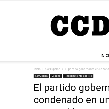
INIC
Inicio
Corrupción
El partido gobernante en Españ
Corrupción
España
Financiamiento político
El partido gober
condenado en u