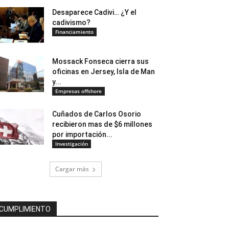
Desaparece Cadivi… ¿Y el
cadivismo?
Financiamiento
Mossack Fonseca cierra sus
oficinas en Jersey, Isla de Man
y...
Empresas offshore
Cuñados de Carlos Osorio
recibieron mas de $6 millones
por importación...
Investigación
Cargar más
CUMPLIMIENTO