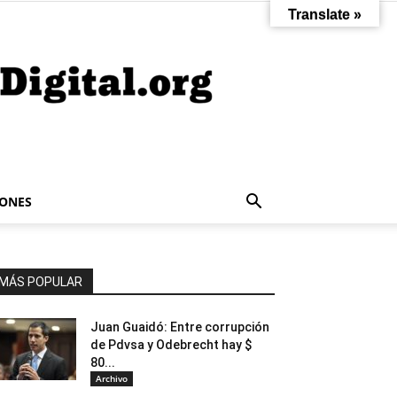
Translate »
IONES
MÁS POPULAR
Juan Guaidó: Entre corrupción
de Pdvsa y Odebrecht hay $
80...
Archivo