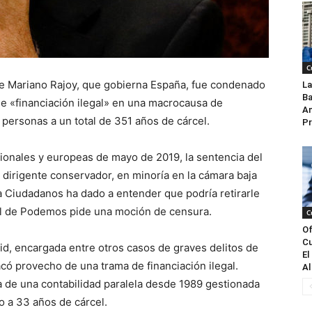
C
de Mariano Rajoy, que gobierna España, fue condenado
La
Ba
de «financiación ilegal» en una macrocausa de
An
personas a un total de 351 años de cárcel.
Pr
gionales y europeas de mayo de 2019, la sentencia del
 dirigente conservador, en minoría en la cámara baja
a Ciudadanos ha dado a entender que podría retirarle
cal de Podemos pide una moción de censura.
C
Of
Cu
rid, encargada entre otros casos de graves delitos de
El
có provecho de una trama de financiación ilegal.
Al
a de una contabilidad paralela desde 1989 gestionada
 a 33 años de cárcel.