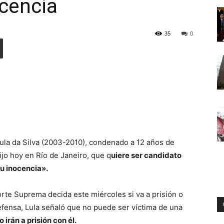
cencia
35
0
Digital
Lula da Silva (2003-2010), condenado a 12 años de
ijo hoy en Río de Janeiro, que q
uiere ser candidato
su inocencia».
orte Suprema decida este miércoles si va a prisión o
efensa, Lula señaló que no puede ser víctima de una
 irán a prisión con él.