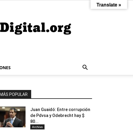
Translate »
IONES
MÁS POPULAR
Juan Guaidó: Entre corrupción
de Pdvsa y Odebrecht hay $
80...
Archivo