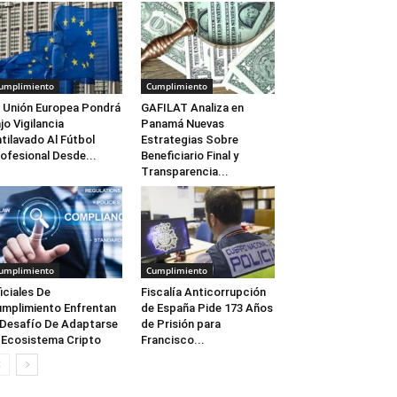
umplimiento
Cumplimiento
 Unión Europea Pondrá
GAFILAT Analiza en
jo Vigilancia
Panamá Nuevas
tilavado Al Fútbol
Estrategias Sobre
ofesional Desde...
Beneficiario Final y
Transparencia...
umplimiento
Cumplimiento
iciales De
Fiscalía Anticorrupción
mplimiento Enfrentan
de España Pide 173 Años
 Desafío De Adaptarse
de Prisión para
 Ecosistema Cripto
Francisco...