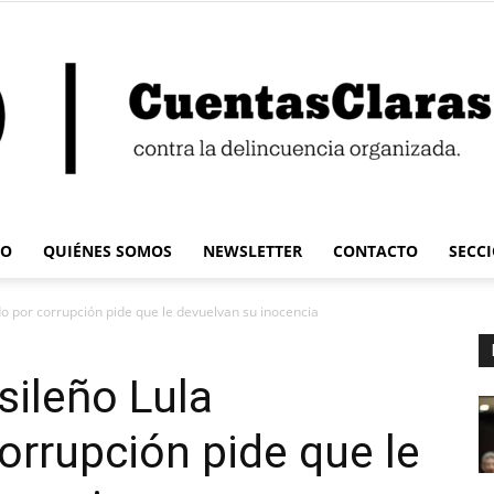
IO
QUIÉNES SOMOS
NEWSLETTER
CONTACTO
SECC
Cuentas
o por corrupción pide que le devuelvan su inocencia
sileño Lula
rrupción pide que le
Claras