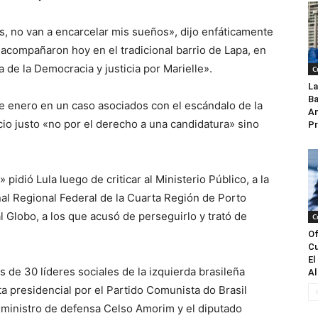
s, no van a encarcelar mis sueños», dijo enfáticamente
 acompañaron hoy en el tradicional barrio de Lapa, en
 de la Democracia y justicia por Marielle».
C
La
Ba
e enero en un caso asociados con el escándalo de la
An
cio justo «no por el derecho a una candidatura» sino
Pr
pidió Lula luego de criticar al Ministerio Público, a la
unal Regional Federal de la Cuarta Región de Porto
l Globo, a los que acusó de perseguirlo y trató de
C
Of
Cu
El
de 30 líderes sociales de la izquierda brasileña
Al
a presidencial por el Partido Comunista do Brasil
exministro de defensa Celso Amorim y el diputado