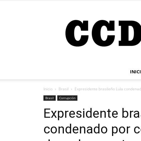
INIC
Inicio
Brasil
Expresidente brasileño Lula condenad
Brasil
Corrupción
Expresidente bra
condenado por co