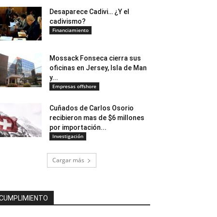
Desaparece Cadivi… ¿Y el
cadivismo?
Financiamiento
Mossack Fonseca cierra sus
oficinas en Jersey, Isla de Man
y...
Empresas offshore
Cuñados de Carlos Osorio
recibieron mas de $6 millones
por importación...
Investigación
Cargar más
CUMPLIMIENTO