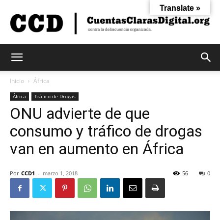
Translate »
Cuentas
Inicio
África
África
Tráfico de Drogas
ONU advierte de que
Claras
consumo y tráfico de drogas
van en aumento en África
Digital
Por
CCD1
-
marzo 1, 2018
56
0