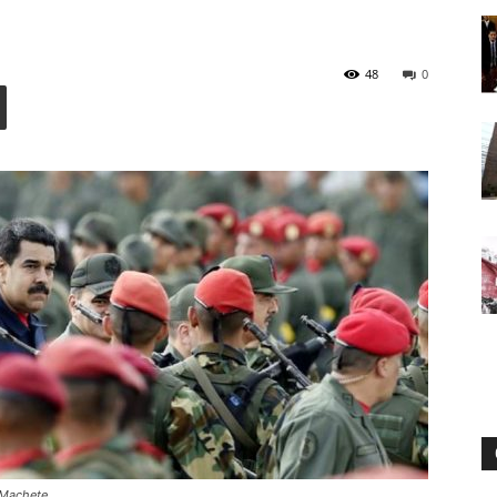
48
0
Digital
 Machete.