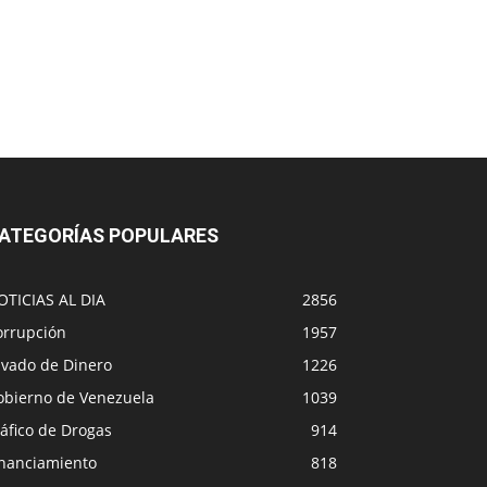
ATEGORÍAS POPULARES
OTICIAS AL DIA
2856
orrupción
1957
avado de Dinero
1226
obierno de Venezuela
1039
áfico de Drogas
914
inanciamiento
818