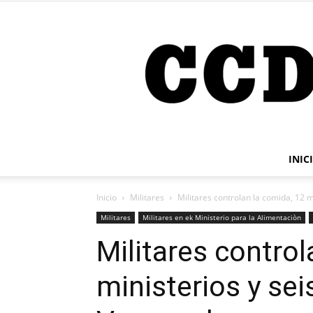
INIC
Inicio
Militares
Militares controlan la comida, 12 
Militares
Militares en ek Ministerio para la Alimentaciòn
Militares control
ministerios y se