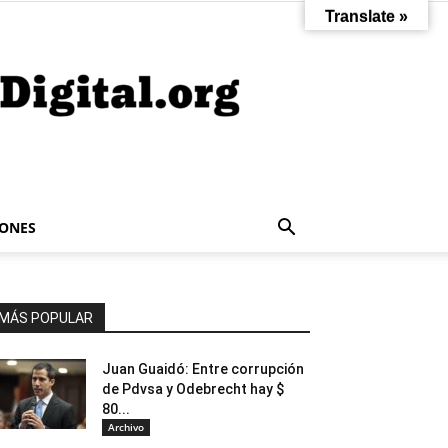
Translate »
IONES
MÁS POPULAR
Juan Guaidó: Entre corrupción
de Pdvsa y Odebrecht hay $
80...
Archivo