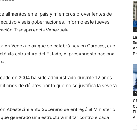
n de alimentos en el país y miembros provenientes de
 Ejecutivo y seis gobernaciones, informó este jueves
ización Transparencia Venezuela.
C
La
Ba
itar en Venezuela» que se celebró hoy en Caracas, que
An
ctó «la estructura del Estado, el presupuesto nacional
Pr
n».
creado en 2004 ha sido administrado durante 12 años
millones de dólares por lo que no se justifica la severa
C
Of
Cu
ón Abastecimiento Soberano se entregó al Ministerio
El
o que generado una estructura militar controle cada
Al