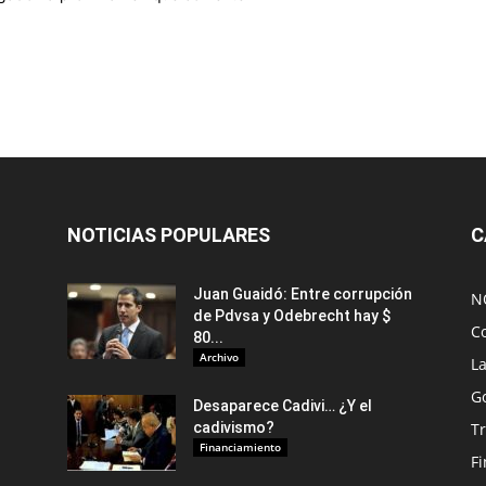
NOTICIAS POPULARES
C
Juan Guaidó: Entre corrupción
N
de Pdvsa y Odebrecht hay $
C
80...
Archivo
L
G
Desaparece Cadivi… ¿Y el
cadivismo?
Tr
Financiamiento
F