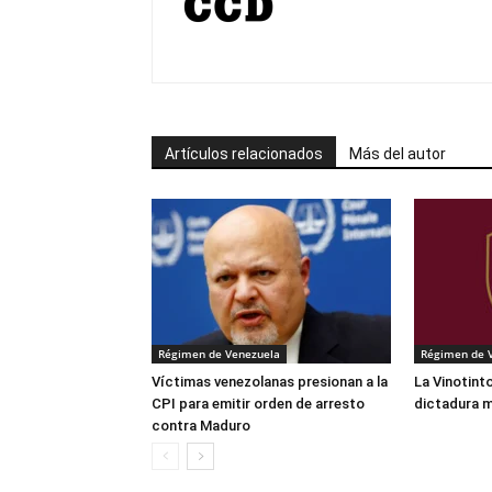
Artículos relacionados
Más del autor
Régimen de Venezuela
Régimen de 
Víctimas venezolanas presionan a la
La Vinotinto
CPI para emitir orden de arresto
dictadura 
contra Maduro