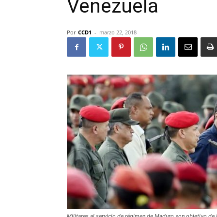
Venezuela
Por
CCD1
-
marzo 22, 2018
Militares al servicio de régimen de Maduro son objetivo de