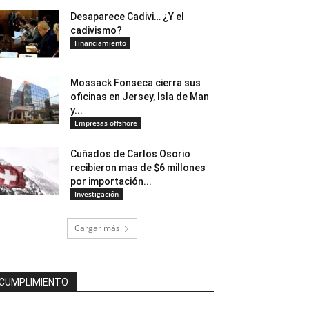
Desaparece Cadivi… ¿Y el
cadivismo?
Financiamiento
Mossack Fonseca cierra sus
oficinas en Jersey, Isla de Man
y...
Empresas offshore
Cuñados de Carlos Osorio
recibieron mas de $6 millones
por importación...
Investigación
Cargar más
CUMPLIMIENTO