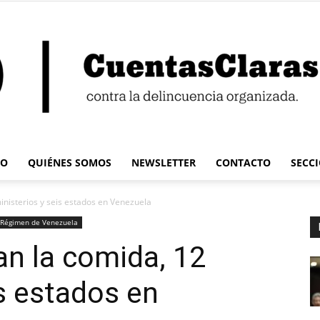
IO
QUIÉNES SOMOS
NEWSLETTER
CONTACTO
SECC
Cuentas
ministerios y seis estados en Venezuela
Régimen de Venezuela
an la comida, 12
is estados en
Claras