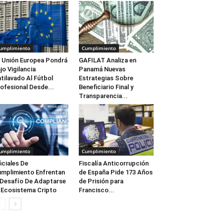
umplimiento
Cumplimiento
 Unión Europea Pondrá
GAFILAT Analiza en
jo Vigilancia
Panamá Nuevas
tilavado Al Fútbol
Estrategias Sobre
ofesional Desde...
Beneficiario Final y
Transparencia...
umplimiento
Cumplimiento
iciales De
Fiscalía Anticorrupción
mplimiento Enfrentan
de España Pide 173 Años
 Desafío De Adaptarse
de Prisión para
 Ecosistema Cripto
Francisco...