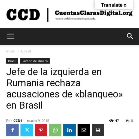
Translate »
Cuentas
Inicio
Brasil
Brasil
Lavado de Dinero
Jefe de la izquierda en
Claras
Rumania rechaza
acusaciones de «blanqueo»
Digital
en Brasil
Por
CCD1
-
marzo 9, 2018
47
0