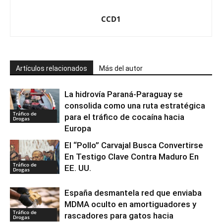
CCD1
Artículos relacionados
Más del autor
La hidrovía Paraná-Paraguay se
consolida como una ruta estratégica
Tráfico de
para el tráfico de cocaína hacia
Drogas
Europa
El “Pollo” Carvajal Busca Convertirse
En Testigo Clave Contra Maduro En
Tráfico de
EE. UU.
Drogas
España desmantela red que enviaba
MDMA oculto en amortiguadores y
Tráfico de
rascadores para gatos hacia
Drogas