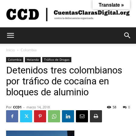
Translate »
Cuentas
Inicio
Colombia
Colombia
Holanda
Tráfico de Drogas
Detenidos tres colombianos
Claras
por tráfico de cocaína en
bloques de aluminio
Digital
Por
CCD1
-
marzo 14, 2018
58
0