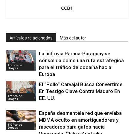
CCD1
Artículos relacionados
Más del autor
La hidrovía Paraná-Paraguay se
consolida como una ruta estratégica
Tráfico de
para el tráfico de cocaína hacia
Drogas
Europa
El “Pollo” Carvajal Busca Convertirse
En Testigo Clave Contra Maduro En
Tráfico de
EE. UU.
Drogas
España desmantela red que enviaba
MDMA oculto en amortiguadores y
Tráfico de
rascadores para gatos hacia
Drogas
Venezuela, Chile y Australia