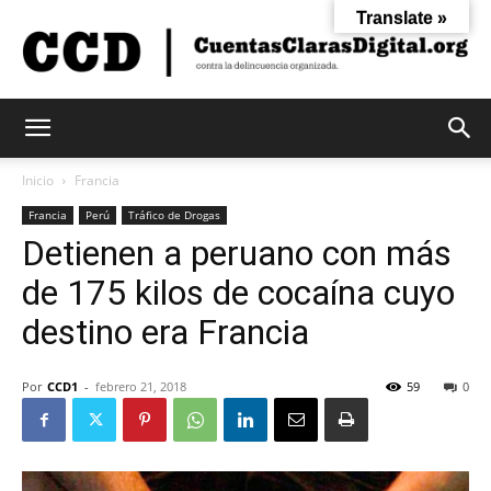
Translate »
Cuentas
Inicio
Francia
Francia
Perú
Tráfico de Drogas
Detienen a peruano con más
Claras
de 175 kilos de cocaína cuyo
destino era Francia
Digital
Por
CCD1
-
febrero 21, 2018
59
0