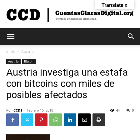
Translate »
Cuentas
Inicio
Austria
Austria
Bitcoin
Austria investiga una estafa
Claras
con bitcoins con miles de
posibles afectados
Digital
Por
CCD1
-
febrero 15, 2018
44
0