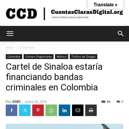
Translate »
Cuentas
Inicio
Colombia
Colombia
Crimen Organizado
México
Tráfico de Drogas
Cartel de Sinaloa estaría
Claras
financiando bandas
criminales en Colombia
Digital
Por
CCD1
-
enero 20, 2018
64
0