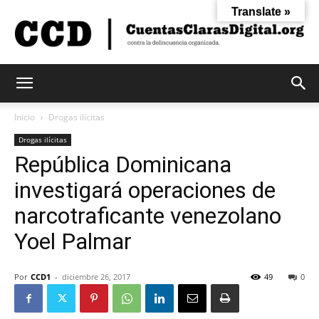
Translate »
Cuentas
Inicio
Drogas ilícitas
Drogas ilícitas
República Dominicana
Claras
investigará operaciones de
narcotraficante venezolano
Digital
Yoel Palmar
Por
CCD1
-
diciembre 26, 2017
49
0