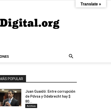
Translate »
IONES
MÁS POPULAR
Juan Guaidó: Entre corrupción
de Pdvsa y Odebrecht hay $
80...
Archivo