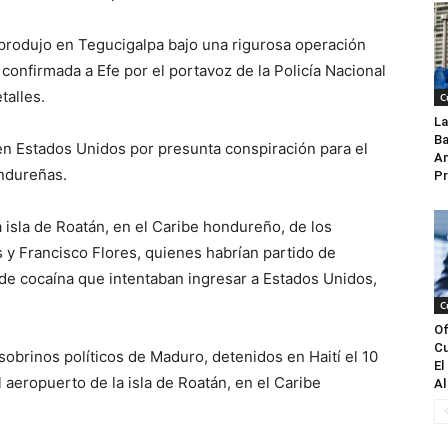
 produjo en Tegucigalpa bajo una rigurosa operación
 confirmada a Efe por el portavoz de la Policía Nacional
talles.
C
La
Ba
en Estados Unidos por presunta conspiración para el
An
ondureñas.
Pr
la isla de Roatán, en el Caribe hondureño, de los
 y Francisco Flores, quienes habrían partido de
de cocaína que intentaban ingresar a Estados Unidos,
C
Of
Cu
obrinos políticos de Maduro, detenidos en Haití el 10
El
 aeropuerto de la isla de Roatán, en el Caribe
Al