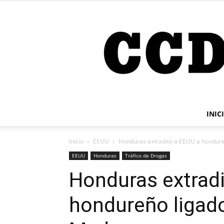
INIC
Inicio
EEUU
Honduras extraditó a EEUU a hondure
EEUU
Honduras
Tráfico de Drogas
Honduras extrad
hondureño ligado