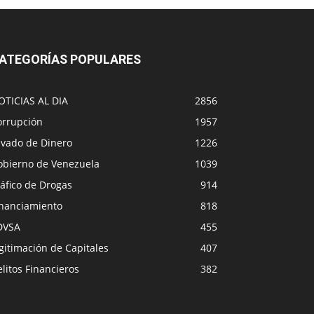
ATEGORÍAS POPULARES
OTICIAS AL DIA
2856
orrupción
1957
avado de Dinero
1226
obierno de Venezuela
1039
áfico de Drogas
914
inanciamiento
818
DVSA
455
gitimación de Capitales
407
litos Financieros
382