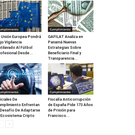
umplimiento
Cumplimiento
 Unión Europea Pondrá
GAFILAT Analiza en
jo Vigilancia
Panamá Nuevas
tilavado Al Fútbol
Estrategias Sobre
ofesional Desde...
Beneficiario Final y
Transparencia...
umplimiento
Cumplimiento
iciales De
Fiscalía Anticorrupción
mplimiento Enfrentan
de España Pide 173 Años
 Desafío De Adaptarse
de Prisión para
 Ecosistema Cripto
Francisco...