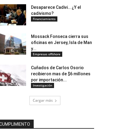
Desaparece Cadivi… ¿Y el
cadivismo?
Financiamiento
Mossack Fonseca cierra sus
oficinas en Jersey, Isla de Man
y...
Empresas offshore
Cuñados de Carlos Osorio
recibieron mas de $6 millones
por importación...
Investigación
Cargar más
CUMPLIMIENTO