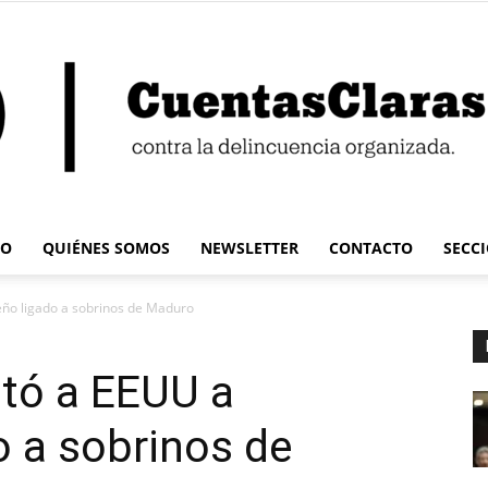
IO
QUIÉNES SOMOS
NEWSLETTER
CONTACTO
SECC
Cuentas
ño ligado a sobrinos de Maduro
itó a EEUU a
 a sobrinos de
Claras