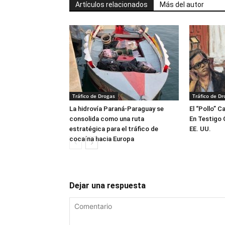
Artículos relacionados
Más del autor
Tráfico de Drogas
Tráfico de Dr
La hidrovía Paraná-Paraguay se
El “Pollo” C
consolida como una ruta
En Testigo 
estratégica para el tráfico de
EE. UU.
cocaína hacia Europa
Dejar una respuesta