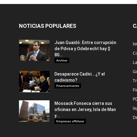
NOTICIAS POPULARES
C
Juan Guaidó: Entre corrupción
N
de Pdvsa y Odebrecht hay $
C
80...
Archivo
L
G
Desaparece Cadivi… ¿Y el
cadivismo?
Tr
Financiamiento
F
P
Mossack Fonseca cierra sus
le
oficinas en Jersey, Isla de Man
y...
De
Empresas offshore