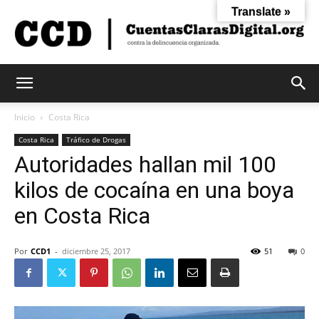
Translate »
Cuentas
Inicio
Costa Rica
Costa Rica
Tráfico de Drogas
Autoridades hallan mil 100
Claras
kilos de cocaína en una boya
en Costa Rica
Digital
Por
CCD1
-
diciembre 25, 2017
51
0