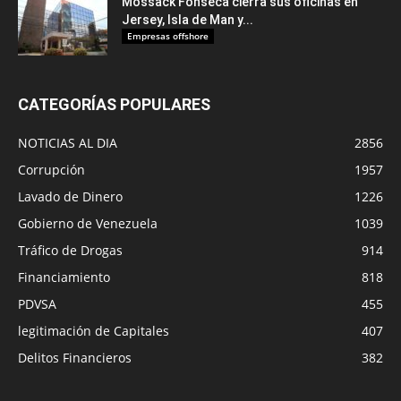
Mossack Fonseca cierra sus oficinas en
Jersey, Isla de Man y...
Empresas offshore
CATEGORÍAS POPULARES
NOTICIAS AL DIA
2856
Corrupción
1957
Lavado de Dinero
1226
Gobierno de Venezuela
1039
Tráfico de Drogas
914
Financiamiento
818
PDVSA
455
legitimación de Capitales
407
Delitos Financieros
382