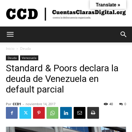
Translate »
Cuentas
Inicio
Deuda
Deuda
Venezuela
Standard & Poors declara la
Claras
deuda de Venezuela en
default parcial
Digital
Por
CCD1
-
noviembre 14, 2017
40
0