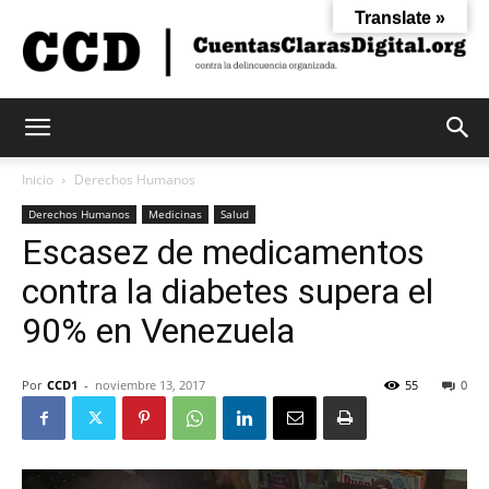
Translate »
Cuentas
Inicio
Derechos Humanos
Derechos Humanos
Medicinas
Salud
Escasez de medicamentos
Claras
contra la diabetes supera el
90% en Venezuela
Digital
Por
CCD1
-
noviembre 13, 2017
55
0