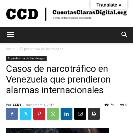
Translate »
Cuentas
Inicio
El problema de las drogas
El problema de las drogas
Casos de narcotráfico en
Claras
Venezuela que prendieron
alarmas internacionales
Digital
Por
CCD1
-
noviembre 1, 2017
74
0