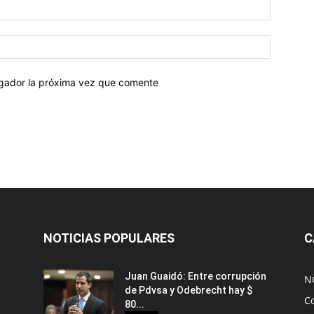
egador la próxima vez que comente
NOTICIAS POPULARES
C
Juan Guaidó: Entre corrupción
N
de Pdvsa y Odebrecht hay $
C
80...