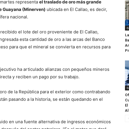
e martes representa
el traslado de oro más grande
de Guayana (Minerven)
ubicada en El Callao, es decir,
ífera nacional.
C
ecibido el lote del oro proveniente de El Callao,
La
ingresada esta cantidad de oro a las arcas del Banco
Ba
An
eso para que el mineral se convierta en recursos para
Pr
Ejecutivo ha articulado alianzas con pequeños mineros
recta y reciben un pago por su trabajo.
C
 oro de la República para el exterior como contrabando
Of
tán pasando a la historia, se están quedando en el
Cu
El
Al
tuido en una fuente alternativa de ingresos económicos