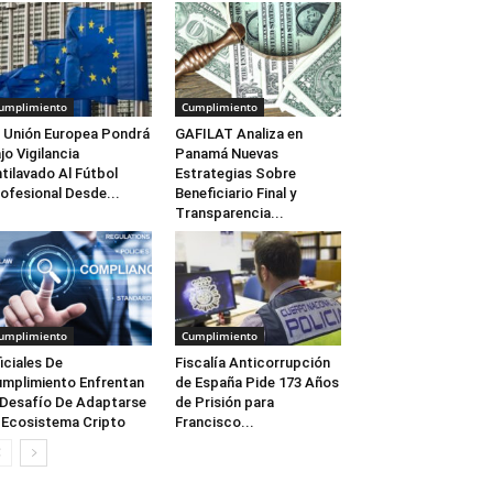
umplimiento
Cumplimiento
 Unión Europea Pondrá
GAFILAT Analiza en
jo Vigilancia
Panamá Nuevas
tilavado Al Fútbol
Estrategias Sobre
ofesional Desde...
Beneficiario Final y
Transparencia...
umplimiento
Cumplimiento
iciales De
Fiscalía Anticorrupción
mplimiento Enfrentan
de España Pide 173 Años
 Desafío De Adaptarse
de Prisión para
 Ecosistema Cripto
Francisco...