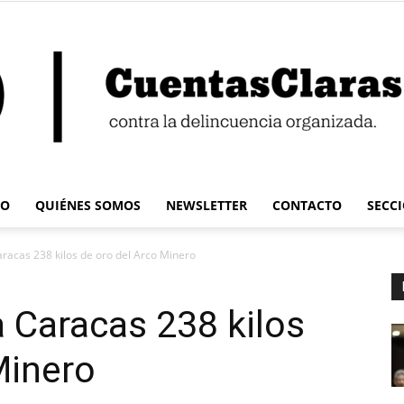
IO
QUIÉNES SOMOS
NEWSLETTER
CONTACTO
SECC
Cuentas
aracas 238 kilos de oro del Arco Minero
a Caracas 238 kilos
Minero
Claras