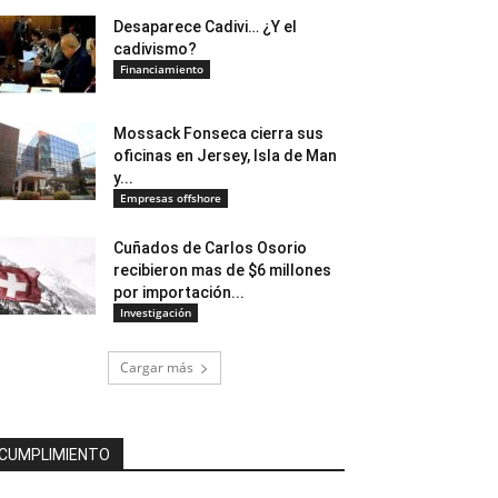
Desaparece Cadivi… ¿Y el
cadivismo?
Financiamiento
Mossack Fonseca cierra sus
oficinas en Jersey, Isla de Man
y...
Empresas offshore
Cuñados de Carlos Osorio
recibieron mas de $6 millones
por importación...
Investigación
Cargar más
CUMPLIMIENTO