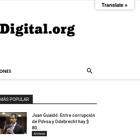
Translate »
IONES
MÁS POPULAR
Juan Guaidó: Entre corrupción
de Pdvsa y Odebrecht hay $
80...
Archivo