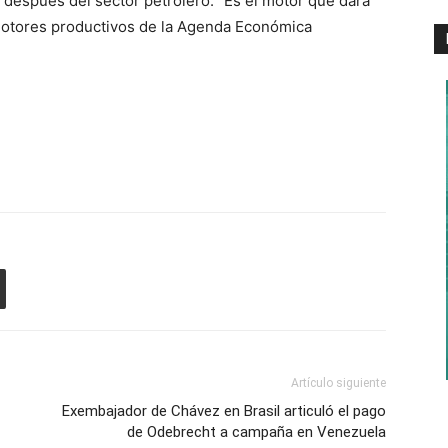
 después del sector petrolero. “Es el motor que dará
 motores productivos de la Agenda Económica
Artículo siguiente
Exembajador de Chávez en Brasil articuló el pago
de Odebrecht a campaña en Venezuela