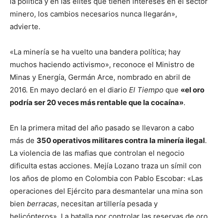
la política y en las élites que tienen intereses en el sector
minero, los cambios necesarios nunca llegarán»,
advierte.
«La minería se ha vuelto una bandera política; hay
muchos haciendo activismo», reconoce el Ministro de
Minas y Energía, Germán Arce, nombrado en abril de
2016. En mayo declaró en el diario
El Tiempo
que
«el oro
podría ser 20 veces más rentable que la cocaína»
.
En la primera mitad del año pasado se llevaron a cabo
más de
350 operativos militares contra la minería ilegal
.
La violencia de las mafias que controlan el negocio
dificulta estas acciones. Mejía Lozano traza un símil con
los años de plomo en Colombia con Pablo Escobar: «Las
operaciones del Ejército para desmantelar una mina son
bien
berracas
, necesitan artillería pesada y
helicópteros». La batalla por controlar las reservas de oro