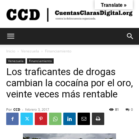
Translate »
Cuentas
Inicio
Venezuela
Financiamiento
Venezuela
Financiamiento
Los traficantes de drogas
Claras
cambian la cocaína por el oro,
veinte veces más rentable
Digital
Por
CCD
-
febrero 3, 2017
81
0