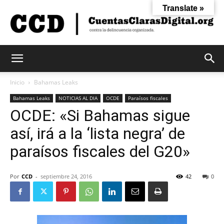
Translate »
Cuentas
Inicio
Bahamas Leaks
Bahamas Leaks
NOTICIAS AL DIA
OCDE
Paraísos fiscales
OCDE: «Si Bahamas sigue
Claras
así, irá a la ‘lista negra’ de
paraísos fiscales del G20»
Digital
Por
CCD
-
septiembre 24, 2016
42
0