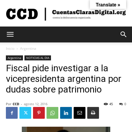
Translate »
Cuentas
Inicio
Argentina
Argentina
NOTICIAS AL DIA
Fiscal pide investigar a la
Claras
vicepresidenta argentina por
dudas sobre patrimonio
Digital
Por
CCD
-
agosto 12, 2016
45
0