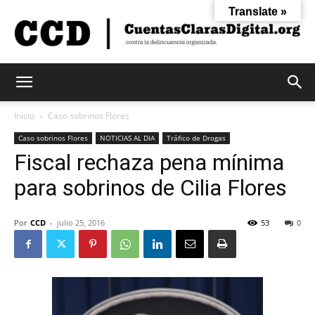
Translate »
Cuentas
Inicio
Caso sobrinos Flores
Caso sobrinos Flores
NOTICIAS AL DIA
Tráfico de Drogas
Fiscal rechaza pena mínima
Claras
para sobrinos de Cilia Flores
Digital
Por
CCD
-
julio 25, 2016
53
0