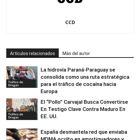
CCD
Artículos relacionados
Más del autor
La hidrovía Paraná-Paraguay se
consolida como una ruta estratégica
Tráfico de
para el tráfico de cocaína hacia
Drogas
Europa
El “Pollo” Carvajal Busca Convertirse
En Testigo Clave Contra Maduro En
Tráfico de
EE. UU.
Drogas
España desmantela red que enviaba
MDMA oculto en amortiguadores y