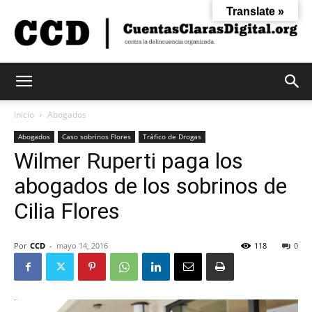
Translate »
Cuentas
Inicio
Abogados
Abogados
Caso sobrinos Flores
Tráfico de Drogas
Wilmer Ruperti paga los
Claras
abogados de los sobrinos de
Cilia Flores
Digital
Por
CCD
-
mayo 14, 2016
118
0