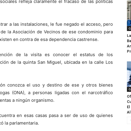
ociales refleja claramente el fracaso de las políticas
rar a las instalaciones, le fue negado el acceso, pero
C
 de la Asociación de Vecinos de ese condominio para
La
xisten en contra de esa dependencia castrense.
Ba
An
Pr
ención de la visita es conocer el estatus de los
ción de la quinta San Miguel, ubicada en la calle Los
ión conozca el uso y destino de ese y otros bienes
C
rogas (ONA), a personas ligadas con el narcotráfico
Of
uentas a ningún organismo.
Cu
El
Al
uentra en esas casas pasa a ser de uso de quienes
ó la parlamentaria.