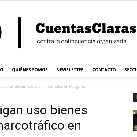
IO
QUIÉNES SOMOS
NEWSLETTER
CONTACTO
SECC
Cuentas
o bienes decomisados al narcotráfico en Margarita
igan uso bienes
arcotráfico en
Claras