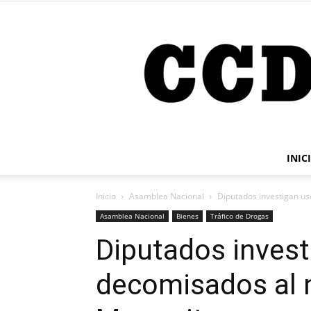
INIC
Inicio
Asamblea Nacional
Diputados investigan us
Asamblea Nacional
Bienes
Tráfico de Drogas
Diputados invest
decomisados al n