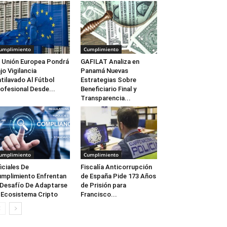
umplimiento
Cumplimiento
 Unión Europea Pondrá
GAFILAT Analiza en
jo Vigilancia
Panamá Nuevas
tilavado Al Fútbol
Estrategias Sobre
ofesional Desde...
Beneficiario Final y
Transparencia...
umplimiento
Cumplimiento
iciales De
Fiscalía Anticorrupción
mplimiento Enfrentan
de España Pide 173 Años
 Desafío De Adaptarse
de Prisión para
 Ecosistema Cripto
Francisco...