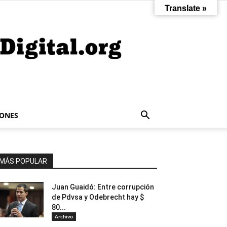
Translate »
IONES
MÁS POPULAR
Juan Guaidó: Entre corrupción
de Pdvsa y Odebrecht hay $
80...
Archivo