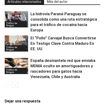
Artículos relacionados
Más del autor
La hidrovía Paraná-Paraguay se
consolida como una ruta estratégica
Tráfico de
para el tráfico de cocaína hacia
Drogas
Europa
El “Pollo” Carvajal Busca Convertirse
En Testigo Clave Contra Maduro En
Tráfico de
EE. UU.
Drogas
España desmantela red que enviaba
MDMA oculto en amortiguadores y
Tráfico de
rascadores para gatos hacia
Drogas
Venezuela, Chile y Australia
Dejar una respuesta