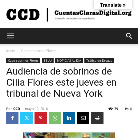
Translate »
Cuentas
Inicio
Caso sobrinos Flores
Caso sobrinos Flores
EEUU
NOTICIAS AL DIA
Tráfico de Drogas
Audiencia de sobrinos de
Claras
CiIia Flores este jueves en
tribunal de Nueva York
Digital
Por
CCD
-
mayo 12, 2016
39
0