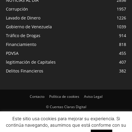
NOTICIAS AL DIA
2856
Corrupción
1957
Lavado de Dinero
1226
Gobierno de Venezuela
1039
Tráfico de Drogas
914
Financiamiento
818
PDVSA
455
legitimación de Capitales
407
Delitos Financieros
382
Contacto
Política de cookies
Aviso Legal
© Cuentas Claras Digital
Este sitio usa cookies para mejorar su experiencia. Si
continúa navegando, asumimos que está conforme con su