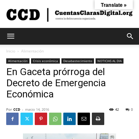
Translate »
Cuentas
Inicio
Alimentación
Alimentación
Crisis económica
Desabastecimiento
NOTICIAS AL DIA
En Gaceta prórroga del
Claras
Decreto de Emergencia
Económica
Digital
Por
CCD
-
marzo 14, 2016
42
0