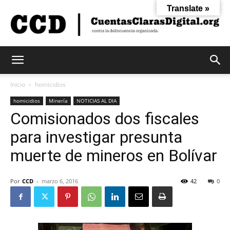
Translate »
Cuentas
Inicio
homicidios
homicidios
Minería
NOTICIAS AL DIA
Comisionados dos fiscales
Claras
para investigar presunta
muerte de mineros en Bolívar
Digital
Por
CCD
-
marzo 6, 2016
42
0