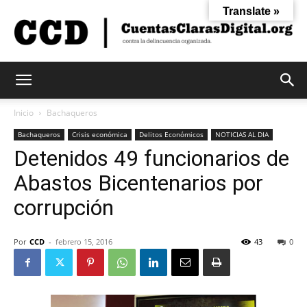
Translate »
Cuentas
Inicio
Bachaqueros
Bachaqueros
Crisis económica
Delitos Económicos
NOTICIAS AL DIA
Detenidos 49 funcionarios de
Claras
Abastos Bicentenarios por
corrupción
Digital
Por
CCD
-
febrero 15, 2016
43
0