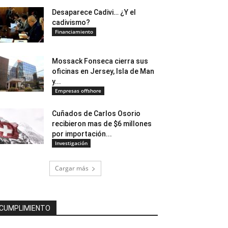
Desaparece Cadivi… ¿Y el
cadivismo?
Financiamiento
Mossack Fonseca cierra sus
oficinas en Jersey, Isla de Man
y...
Empresas offshore
Cuñados de Carlos Osorio
recibieron mas de $6 millones
por importación...
Investigación
Cargar más
CUMPLIMIENTO