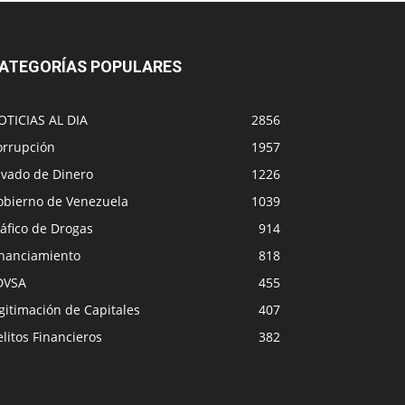
ATEGORÍAS POPULARES
OTICIAS AL DIA
2856
orrupción
1957
avado de Dinero
1226
obierno de Venezuela
1039
áfico de Drogas
914
inanciamiento
818
DVSA
455
gitimación de Capitales
407
litos Financieros
382