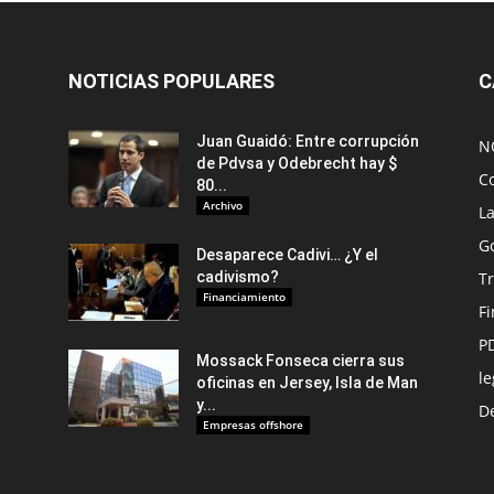
NOTICIAS POPULARES
C
Juan Guaidó: Entre corrupción
N
de Pdvsa y Odebrecht hay $
C
80...
Archivo
L
G
Desaparece Cadivi… ¿Y el
cadivismo?
Tr
Financiamiento
F
P
Mossack Fonseca cierra sus
le
oficinas en Jersey, Isla de Man
y...
De
Empresas offshore