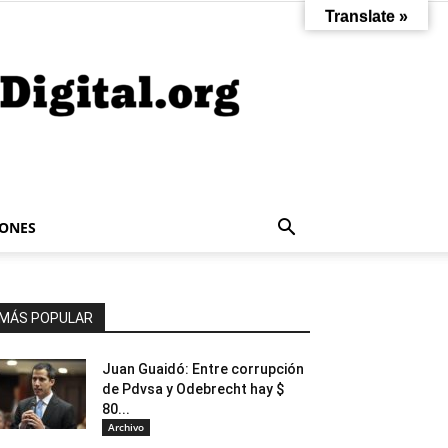
Translate »
IONES
MÁS POPULAR
Juan Guaidó: Entre corrupción
de Pdvsa y Odebrecht hay $
80...
Archivo