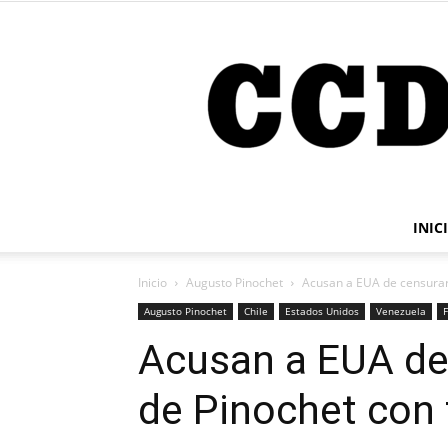
INIC
Inicio
Augusto Pinochet
Acusan a EUA de censurar 
Augusto Pinochet
Chile
Estados Unidos
Venezuela
Acusan a EUA de
de Pinochet con 