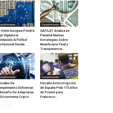
umplimiento
Cumplimiento
 Unión Europea Pondrá
GAFILAT Analiza en
jo Vigilancia
Panamá Nuevas
tilavado Al Fútbol
Estrategias Sobre
ofesional Desde...
Beneficiario Final y
Transparencia...
umplimiento
Cumplimiento
iciales De
Fiscalía Anticorrupción
mplimiento Enfrentan
de España Pide 173 Años
 Desafío De Adaptarse
de Prisión para
 Ecosistema Cripto
Francisco...