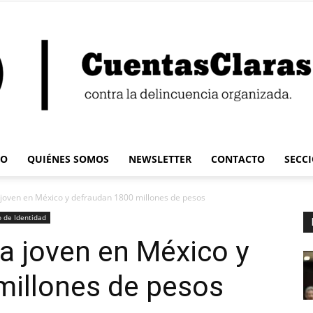
IO
QUIÉNES SOMOS
NEWSLETTER
CONTACTO
SECC
Cuentas
 joven en México y defraudan 1800 millones de pesos
 de Identidad
a joven en México y
millones de pesos
Claras