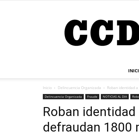
INIC
Inicio
Delincuencia Organizada
Roban identidad a
Delincuencia Organizada
Fraude
NOTICIAS AL DIA
Robo
Roban identidad 
defraudan 1800 