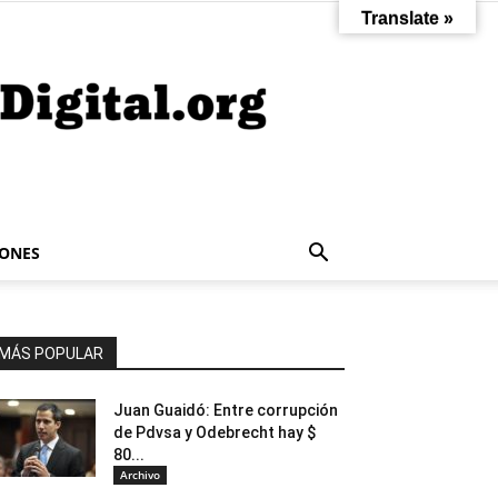
Translate »
IONES
MÁS POPULAR
Juan Guaidó: Entre corrupción
de Pdvsa y Odebrecht hay $
80...
Archivo