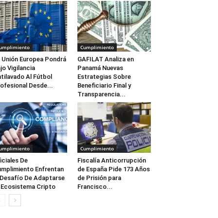
umplimiento
Cumplimiento
 Unión Europea Pondrá
GAFILAT Analiza en
jo Vigilancia
Panamá Nuevas
tilavado Al Fútbol
Estrategias Sobre
ofesional Desde...
Beneficiario Final y
Transparencia...
umplimiento
Cumplimiento
iciales De
Fiscalía Anticorrupción
mplimiento Enfrentan
de España Pide 173 Años
 Desafío De Adaptarse
de Prisión para
 Ecosistema Cripto
Francisco...