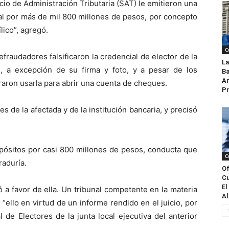
io de Administración Tributaria (SAT) le emitieron una
cal por más de mil 800 millones de pesos, por concepto
lico”, agregó.
C
raudadores falsificaron la credencial de elector de la
La
, a excepción de su firma y foto, y a pesar de los
Ba
An
graron usarla para abrir una cuenta de cheques.
Pr
s de la afectada y de la institución bancaria, y precisó
pósitos por casi 800 millones de pesos, conducta que
C
raduría.
Of
Cu
El
 a favor de ella. Un tribunal competente en la materia
Al
 “ello en virtud de un informe rendido en el juicio, por
l de Electores de la junta local ejecutiva del anterior