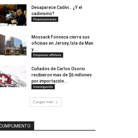
Desaparece Cadivi… ¿Y el
cadivismo?
Financiamiento
Mossack Fonseca cierra sus
oficinas en Jersey, Isla de Man
y...
Empresas offshore
Cuñados de Carlos Osorio
recibieron mas de $6 millones
por importación...
Investigación
Cargar más
CUMPLIMIENTO