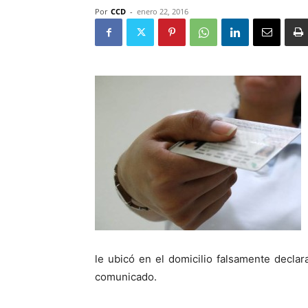
Por
CCD
-
enero 22, 2016
le ubicó en el domicilio falsamente decla
comunicado.