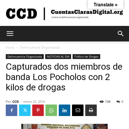
Translate »
Cuentas
Inicio
Delincuencia Organizada
Delincuencia Organizada
NOTICIAS AL DIA
Tráfico de Drogas
Capturados dos miembros de
Claras
banda Los Pocholos con 2
kilos de drogas
Digital
Por
CCD
-
enero 25, 2016
134
0